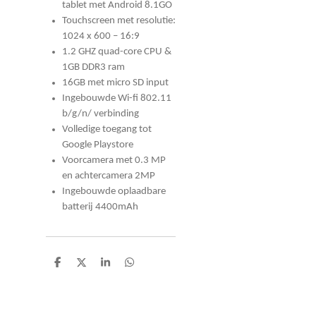
tablet met Android 8.1GO
Touchscreen met resolutie:
1024 x 600 – 16:9
1.2 GHZ quad-core CPU &
1GB DDR3 ram
16GB met micro SD input
Ingebouwde Wi-fi 802.11
b/g/n/ verbinding
Volledige toegang tot
Google Playstore
Voorcamera met 0.3 MP
en achtercamera 2MP
Ingebouwde oplaadbare
batterij 4400mAh
D
D
S
D
e
e
h
e
l
e
a
l
e
l
r
e
n
e
n