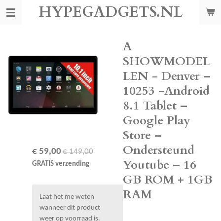
HYPEGADGETS.NL
Ga
direct
naar
de
A
hoofdinhoud
SHOWMODEL
LEN - Denver –
10253 -Android
8.1 Tablet –
Google Play
Store –
Ondersteund
€ 59,00
€ 149,00
Youtube – 16
GRATIS verzending
GB ROM + 1GB
RAM
Laat het me weten
wanneer dit product
weer op voorraad is.