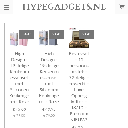
HYPEGADGETS.NL
Ga
direct
naar
de
hoofdinhoud
Sale!
Sale!
Sale!
High
High
Bestekset
Design -
Design -
– 12
19-delige
19-delige
persoons
Keukenm
Keukenm
bestek –
essenset
essenset
72-delig –
met
met
bewerkt –
Siliconen
Siliconen
Luxe
Keukenge
Keukenge
Opberg
rei - Roze
rei - Roze
koffer –
18/10 –
€ 45,00
€ 49,95
Premium
€ 79,00
€ 79,00
NIEUW!
€ 89,95