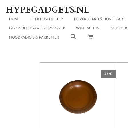
Ga
HYPEGADGETS.NL
direct
naar
HOME
ELEKTRISCHE STEP
HOVERBOARD & HOVERKART
de
GEZONDHEID & VERZORGING
WIFI TABLETS
AUDIO
hoofdinhoud
NOODRADIO'S & PAKKETTEN
Sale!