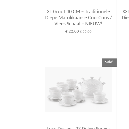
XL Groot 30 CM – Traditionele
XXL
Diepe Marokkaanse CousCous /
Die
Vlees Schaal – NIEUW!
€ 22,00
€ 35,00
Sale!