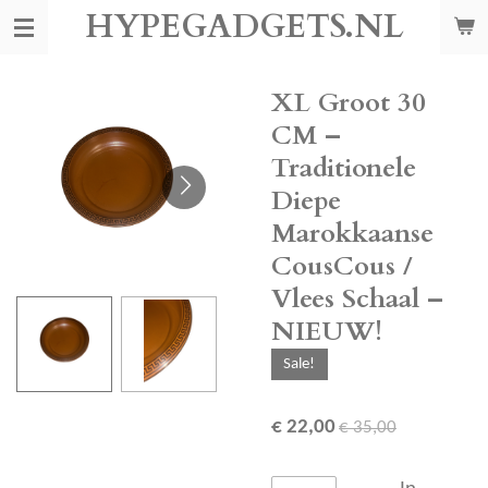
HYPEGADGETS.NL
Ga
direct
naar
de
XL Groot 30
hoofdinhoud
CM –
Traditionele
Diepe
Marokkaanse
CousCous /
Vlees Schaal –
NIEUW!
Sale!
€ 22,00
€ 35,00