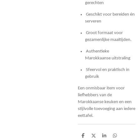
gerechten
Geschikt voor bereiden én
serveren
Groot formaat voor
gezamenlijke maaltijden.
Authentieke
Marokkaanse uitstraling
Sfeervol en praktisch in
gebruik
Een onmisbaar item voor
liefhebbers van de
Marokkaanse keuken en een
stijlvolle toevoeging aan iedere
eettafel.
D
D
S
D