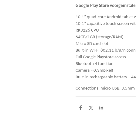
Google Play Store voorgeïnstale
10,1” quad-core Android tablet 
10.1” capacitive touch screen wi
RK3226 CPU
64GB/1GB (storage/RAM)
Micro SD card slot
Built-in WI-FI 802.11 b/g/n conn
Full Google Playstore access
Bluetooth 4 function
Camera – 0.3mpixel)
Built-in rechargeable battery –
Connections: micro USB, 3.5mm e
D
D
S
e
e
h
l
e
a
e
l
r
n
e