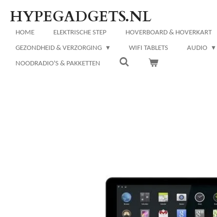
Ga
HYPEGADGETS.NL
direct
naar
HOME
ELEKTRISCHE STEP
HOVERBOARD & HOVERKART
de
GEZONDHEID & VERZORGING
WIFI TABLETS
AUDIO
hoofdinhoud
NOODRADIO'S & PAKKETTEN