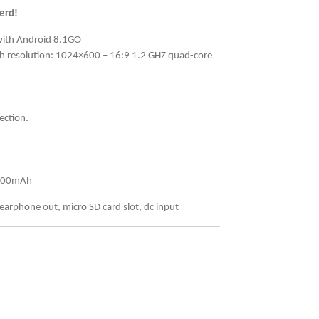
erd!
with Android 8.1GO
th resolution: 1024×600 – 16:9 1.2 GHZ quad-core
ection.
 4400mAh
arphone out, micro SD card slot, dc input