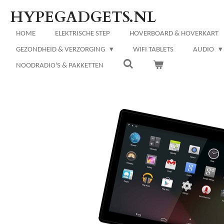
Ga
HYPEGADGETS.NL
direct
naar
HOME
ELEKTRISCHE STEP
HOVERBOARD & HOVERKART
de
GEZONDHEID & VERZORGING
WIFI TABLETS
AUDIO
hoofdinhoud
NOODRADIO'S & PAKKETTEN