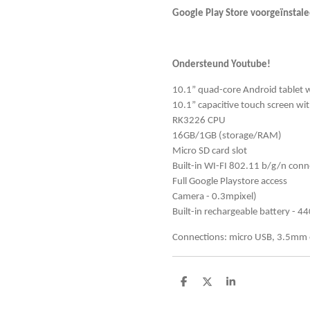
Google Play Store voorgeïnstale
Ondersteund Youtube!
10.1” quad-core Android tablet 
10.1” capacitive touch screen wi
RK3226 CPU
16GB/1GB (storage/RAM)
Micro SD card slot
Built-in WI-FI 802.11 b/g/n conn
Full Google Playstore access
Camera - 0.3mpixel)
Built-in rechargeable battery - 
Connections: micro USB, 3.5mm e
D
D
S
e
e
h
l
e
a