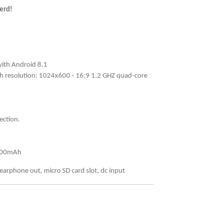
erd!
with Android 8.1
th resolution: 1024x600 - 16:9 1.2 GHZ quad-core
ection.
4400mAh
arphone out, micro SD card slot, dc input