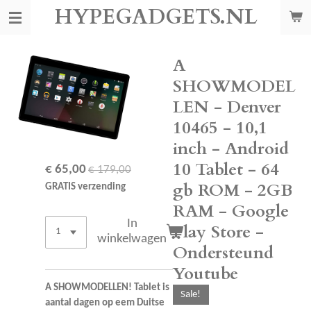
HYPEGADGETS.NL
Ga
direct
naar
de
A
hoofdinhoud
SHOWMODEL
LEN - Denver
10465 - 10,1
inch - Android
10 Tablet - 64
€ 65,00
€ 179,00
gb ROM - 2GB
GRATIS verzending
RAM - Google
In
Play Store -
winkelwagen
Ondersteund
Youtube
A SHOWMODELLEN! Tablet is
Sale!
aantal dagen op eem Duitse