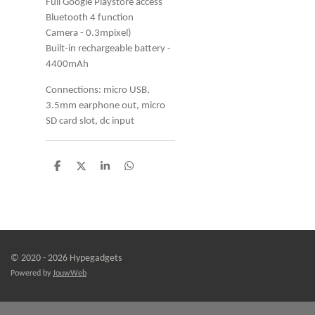
Full Google Playstore access
Bluetooth 4 function
Camera - 0.3mpixel)
Built-in rechargeable battery -
4400mAh
Connections: micro USB,
3.5mm earphone out, micro
SD card slot, dc input
D
D
S
D
e
e
h
e
l
e
a
l
e
l
r
e
n
e
n
© 2020 - 2026 Hypegadgets
Powered by
JouwWeb