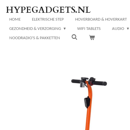
Ga
HYPEGADGETS.NL
direct
naar
HOME
ELEKTRISCHE STEP
HOVERBOARD & HOVERKART
de
GEZONDHEID & VERZORGING
WIFI TABLETS
AUDIO
hoofdinhoud
NOODRADIO'S & PAKKETTEN