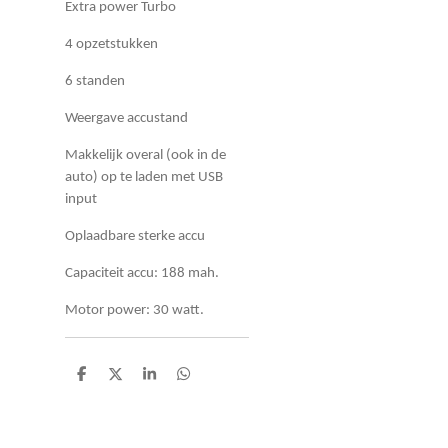
Extra power Turbo
4 opzetstukken
6 standen
Weergave accustand
Makkelijk overal (ook in de
auto) op te laden met USB
input
Oplaadbare sterke accu
Capaciteit accu: 188 mah.
Motor power: 30 watt.
D
D
S
D
e
e
h
e
l
e
a
l
e
l
r
e
n
e
n