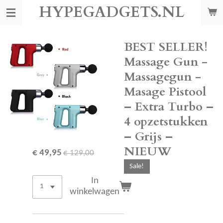
HYPEGADGETS.NL
Ga
direct
naar
de
BEST SELLER!
hoofdinhoud
Massage Gun -
Massagegun -
Masage Pistool
– Extra Turbo –
4 opzetstukken
– Grijs –
NIEUW
€ 49,95
€ 129,00
Sale!
In
winkelwagen