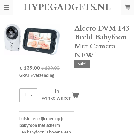
HYPEGADGETS.NL
Ga
direct
naar
de
Alecto DVM 143
hoofdinhoud
Beeld Babyfoon
Met Camera
NEW!
Sale!
€ 139,00
€ 189,00
GRATIS verzending
In
winkelwagen
Luister en kijk mee op je
babyfoon met scherm
Een babyfoon is bovenal een