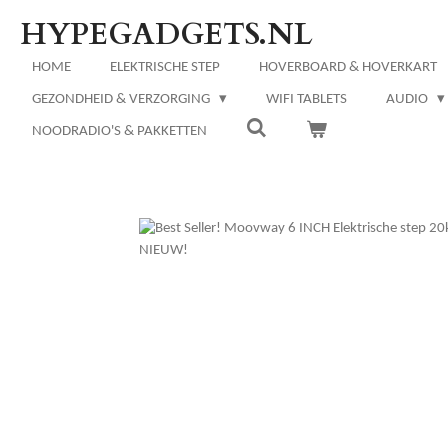
Ga
HYPEGADGETS.NL
direct
naar
HOME
ELEKTRISCHE STEP
HOVERBOARD & HOVERKART
de
GEZONDHEID & VERZORGING
WIFI TABLETS
AUDIO
hoofdinhoud
NOODRADIO'S & PAKKETTEN