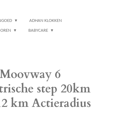
NGOED
ADHAN KLOKKEN
IOREN
BABYCARE
! Moovway 6
rische step 20km
12 km Actieradius