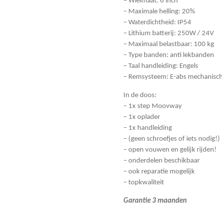
– Wielmaat: 6 inch
– Maximale helling: 20%
– Waterdichtheid: IP54
– Lithium batterij: 250W / 24V
– Maximaal belastbaar: 100 kg
– Type banden: anti lekbanden
– Taal handleiding: Engels
– Remsysteem: E-abs mechanisch
In de doos:
– 1x step Moovway
– 1x oplader
– 1x handleiding
– (geen schroefjes of iets nodig!)
– open vouwen en gelijk rijden!
– onderdelen beschikbaar
– ook reparatie mogelijk
– topkwaliteit
Garantie 3 maanden