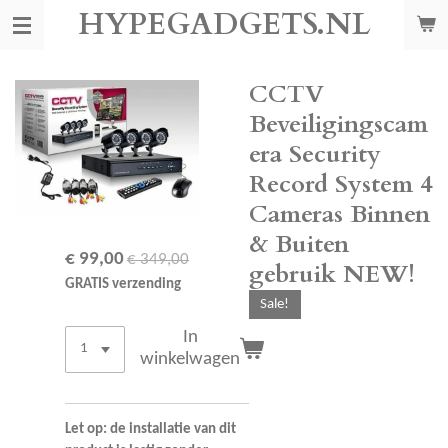
HYPEGADGETS.NL
Ga
direct
naar
de
CCTV
hoofdinhoud
Beveiligingscam
era Security
Record System 4
Cameras Binnen
& Buiten
€ 99,00
€ 349,00
gebruik NEW!
GRATIS verzending
Sale!
In
winkelwagen
Let op: de installatie van dit