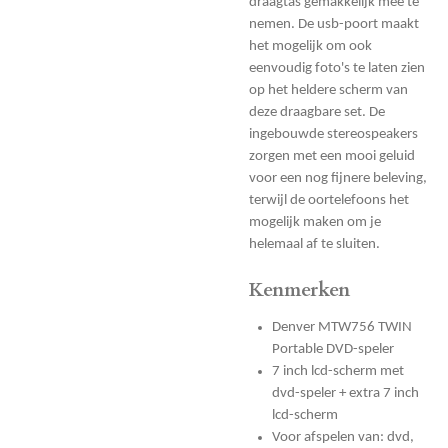
draagtas gemakkelijk mee te
nemen. De usb-poort maakt
het mogelijk om ook
eenvoudig foto's te laten zien
op het heldere scherm van
deze draagbare set. De
ingebouwde stereospeakers
zorgen met een mooi geluid
voor een nog fijnere beleving,
terwijl de oortelefoons het
mogelijk maken om je
helemaal af te sluiten.
Kenmerken
Denver MTW756 TWIN
Portable DVD-speler
7 inch lcd-scherm met
dvd-speler + extra 7 inch
lcd-scherm
Voor afspelen van: dvd,