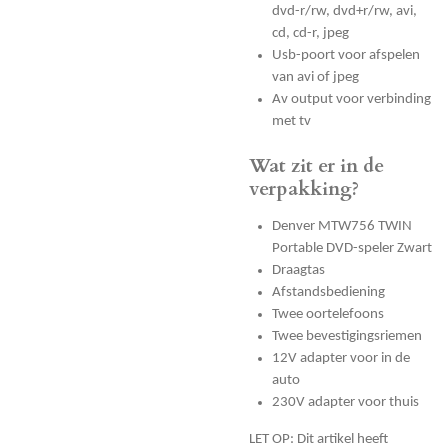
dvd-r/rw, dvd+r/rw, avi,
cd, cd-r, jpeg
Usb-poort voor afspelen
van avi of jpeg
Av output voor verbinding
met tv
Wat zit er in de
verpakking?
Denver MTW756 TWIN
Portable DVD-speler Zwart
Draagtas
Afstandsbediening
Twee oortelefoons
Twee bevestigingsriemen
12V adapter voor in de
auto
230V adapter voor thuis
LET OP: Dit artikel heeft