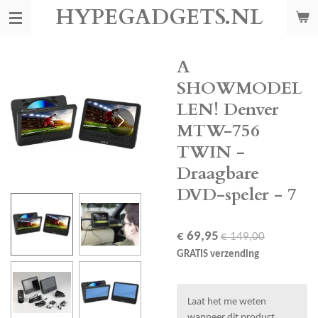
HYPEGADGETS.NL
Ga
direct
naar
de
A
hoofdinhoud
SHOWMODEL
LEN! Denver
MTW-756
TWIN -
Draagbare
DVD-speler - 7
€ 69,95
€ 149,00
GRATIS verzending
Laat het me weten
wanneer dit product