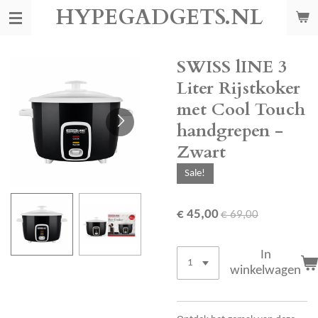
HYPEGADGETS.NL
Ga
direct
naar
de
SWISS lINE 3
hoofdinhoud
Liter Rijstkoker
met Cool Touch
handgrepen -
Zwart
Sale!
€ 45,00
€ 69,00
In
winkelwagen