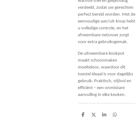
warmte snel en gelijkmatig
verdeeld, zodat uw gerechten
perfect bereid worden. Met de
eenvoudige aan/uit-knop hebt
u volledige controle, en het
afneembare netsnoer zorgt
voor extra gebruiksgemak.
De uitneembare kookpot
maakt schoonmaken
moeiteloos, waardoor dit
toestel ideaal is voor dagelijks
gebruik. Praktisch, stijlvol en
efficiënt – een onmisbare
aanvulling in elke keuken.
D
D
S
D
e
e
h
e
l
e
a
l
e
l
r
e
n
e
n