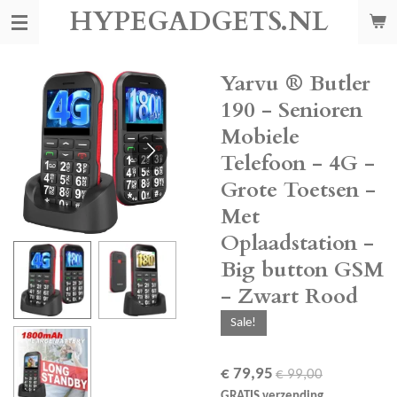
HYPEGADGETS.NL
Ga
direct
naar
de
Yarvu ® Butler
hoofdinhoud
190 - Senioren
Mobiele
Telefoon - 4G -
Grote Toetsen -
Met
Oplaadstation -
Big button GSM
- Zwart Rood
Sale!
€ 79,95
€ 99,00
GRATIS verzending