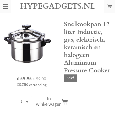
HYPEGADGETS.NL
Ga
direct
naar
de
Snelkookpan 12
hoofdinhoud
liter Inductie,
gas, elektrisch,
keramisch en
halogeen
Aluminium
Pressure Cooker
Sale!
€ 59,95
€ 99,00
GRATIS verzending
In
winkelwagen