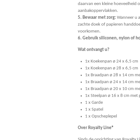
daarvan een kleine hoeveelheid ol
aanbakoppervlakken.
5. Bewaar met zorg:
Wanneer u a
zachte doek of papieren handdoe
voorkomen.
6. Gebruik siliconen, nylon of 
Wat ontvangt u?
1x Koekenpan ø 24 x 6,5 cm
1x Koekenpan ø 28 x 6,5 cm
1x Braadpan ø 28 x 14 cm me
1x Braadpan ø 24 x 14 cm me
1x Braadpan ø 20 x 10 cm me
1x Steelpan ø 16 x 8 cm met 
1 x Garde
1 x Spatel
1 x Opscheplepel
Over Royalty Line®
Sinds de oprichting van Royalty 