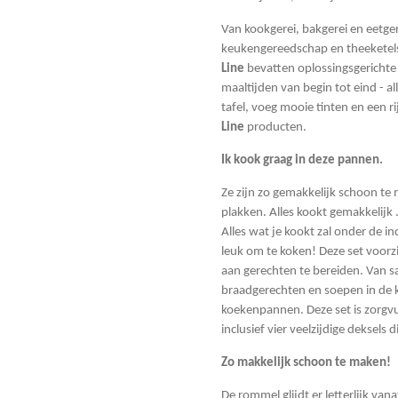
Van kookgerei, bakgerei en eetger
keukengereedschap en theeketels,
Line
bevatten oplossingsgerichte
maaltijden van begin tot eind - al
tafel, voeg mooie tinten en een r
Line
producten.
Ik kook graag in deze pannen.
Ze zijn zo gemakkelijk schoon te 
plakken. Alles kookt gemakkelijk .
Alles wat je kookt zal onder de i
leuk om te koken! Deze set voorzi
aan gerechten te bereiden. Van sa
braadgerechten en soepen in de k
koekenpannen. Deze set is zorgvu
inclusief vier veelzijdige deksels 
Zo makkelijk schoon te maken!
De rommel glijdt er letterlijk vanaf