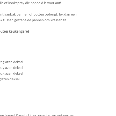
ie of kookspray die bedoeld is voor anti-
ntiaanbak pannen of potten opbergt, leg dan een
k tussen gestapelde pannen om krassen te
houten keukengerei
t glazen deksel
t glazen deksel
t glazen deksel
glazen deksel
Line brengt Royalty Line concepten en ontwerpen