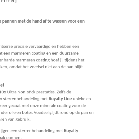
 PTFE vrij
e pannen met de hand af te wassen voor een
tserse precisie vervaardigd en hebben een
et een marmeren coating en een duurzame
r harde marmeren coating hoef jij tijdens het
iken, omdat het voedsel niet aan de pan blijft
set
x Ultra Non-stick prestaties. Zelfs de
en sterrenbehandeling met
Royalty Line
unieke en
 keer gecoat met onze minerale coating voor de
nder olie en boter. Voedsel glijdt rond op de pan en
jaren van gebruik.
rijgen een sterrenbehandeling met
Royalty
anbak pannen.