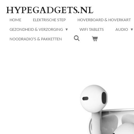
Ga
HYPEGADGETS.NL
direct
naar
HOME
ELEKTRISCHE STEP
HOVERBOARD & HOVERKART
de
GEZONDHEID & VERZORGING
WIFI TABLETS
AUDIO
hoofdinhoud
NOODRADIO'S & PAKKETTEN