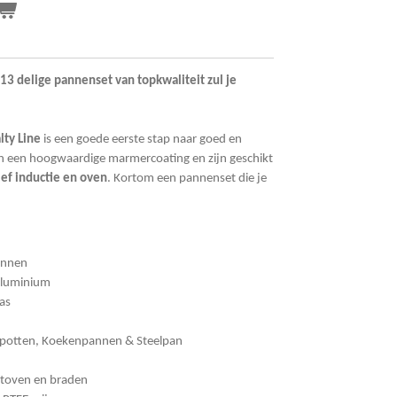
13 delige pannenset van topkwaliteit zul je
lty Line
is een goede eerste stap naar goed en
 een hoogwaardige marmercoating en zijn geschikt
ief inductie en oven
. Kortom een pannenset die je
onnen
Aluminium
as
kpotten, Koekenpannen & Steelpan
 stoven en braden