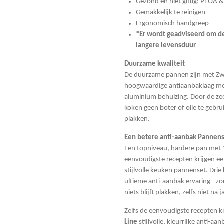
Gezond en niet giftig: PFOA &
Gemakkelijk te reinigen
Ergonomisch handgreep
*Er wordt geadviseerd om d
langere levensduur
Duurzame kwaliteit
De duurzame pannen zijn met Zwi
hoogwaardige antiaanbaklaag m
aluminium behuizing. Door de zee
koken geen boter of olie te gebru
plakken.
Een betere anti-aanbak Pannen
Een topniveau, hardere pan met 10
eenvoudigste recepten krijgen e
stijlvolle keuken pannenset. Drie
ultieme anti-aanbak ervaring - zo
niets blijft plakken, zelfs niet na 
Zelfs de eenvoudigste recepten k
Line
stijlvolle, kleurrijke anti-a