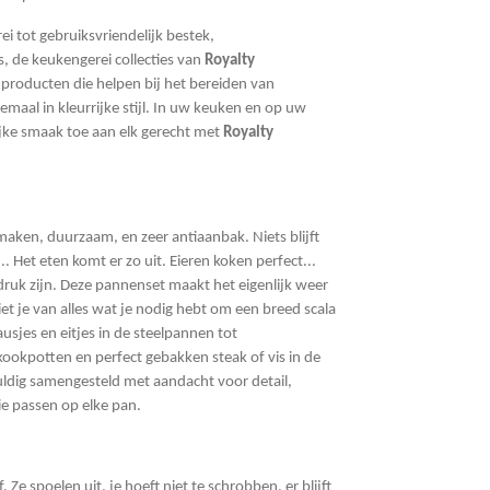
ei tot gebruiksvriendelijk bestek,
 de keukengerei collecties van
Royalty
 producten die helpen bij het bereiden van
lemaal in kleurrijke stijl. In uw keuken en op uw
ijke smaak toe aan elk gerecht met
Royalty
maken, duurzaam, en zeer antiaanbak. Niets blijft
.. Het eten komt er zo uit. Eieren koken perfect...
ndruk zijn. Deze pannenset maakt het eigenlijk weer
et je van alles wat je nodig hebt om een breed scala
usjes en eitjes in de steelpannen tot
ookpotten en perfect gebakken steak of vis in de
ldig samengesteld met aandacht voor detail,
die passen op elke pan.
. Ze spoelen uit, je hoeft niet te schrobben, er blijft