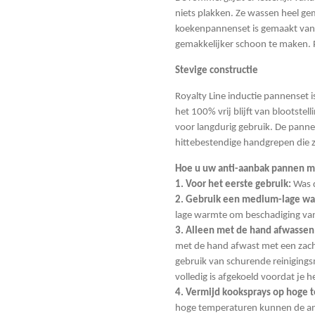
niets plakken. Ze wassen heel gema
koekenpannenset is gemaakt van 
gemakkelijker schoon te maken. P
Stevige constructie
Royalty Line inductie pannenset i
het 100% vrij blijft van blootstell
voor langdurig gebruik. De pann
hittebestendige handgrepen die z
Hoe u uw anti-aanbak pannen 
1. Voor het eerste gebruik:
Was 
2. Gebruik een medium-lage wa
lage warmte om beschadiging va
3. Alleen met de hand afwassen
met de hand afwast met een zach
gebruik van schurende reinigings
volledig is afgekoeld voordat je 
4. Vermijd kooksprays op hoge 
hoge temperaturen kunnen de ant