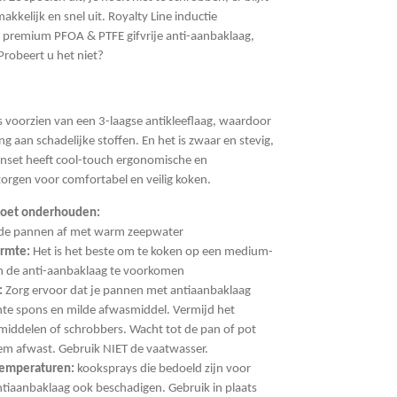
kkelijk en snel uit. Royalty Line inductie
premium PFOA & PTFE gifvrije anti-aanbaklaag,
robeert u het niet?
s voorzien van een 3-laagse antikleeflaag, waardoor
ing aan schadelijke stoffen. En het is zwaar en stevig,
enset heeft cool-touch ergonomische en
orgen voor comfortabel en veilig koken.
moet onderhouden:
de pannen af met warm zeepwater
rmte:
Het is het beste om te koken op een medium-
n de anti-aanbaklaag te voorkomen
:
Zorg ervoor dat je pannen met antiaanbaklaag
te spons en milde afwasmiddel. Vermijd het
middelen of schrobbers. Wacht tot de pan of pot
hem afwast. Gebruik NIET de vaatwasser.
temperaturen:
kooksprays die bedoeld zijn voor
iaanbaklaag ook beschadigen. Gebruik in plaats