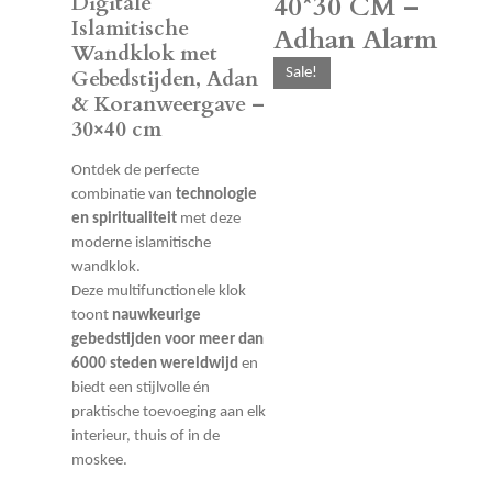
40*30 CM –
Digitale
Islamitische
Adhan Alarm
Wandklok met
Sale!
Gebedstijden, Adan
& Koranweergave –
30×40 cm
Ontdek de perfecte
combinatie van
technologie
en spiritualiteit
met deze
moderne islamitische
wandklok.
Deze multifunctionele klok
toont
nauwkeurige
gebedstijden voor meer dan
6000 steden wereldwijd
en
biedt een stijlvolle én
praktische toevoeging aan elk
interieur, thuis of in de
moskee.