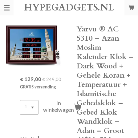
HYPEGADGETS.NL
Ga
direct
naar
de
Yarvu ® AC
hoofdinhoud
5310 – Azan
Moslim
Kalender Klok –
Dark Wood +
Gehele Koran +
€ 129,00
€ 249,00
Temperatuur +
GRATIS verzending
Islamitische
Gebedsklok –
In
Gebed Klok
winkelwagen
Wandklok –
Adan – Groot