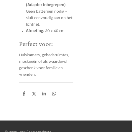
(Adapter inbegrepen)
Geen batterijen nodig –
sluit eenvoudig aan op het
lichtnet.
Afmeting:
30 x 40 cm
Perfect voor:
Huiskamers, gebedsruimtes,
moskeeën of als waardevol
geschenk voor familie en
vrienden.
D
D
S
D
e
e
h
e
l
e
a
l
e
l
r
e
n
e
n