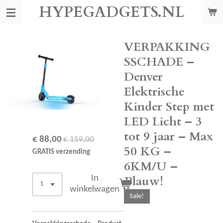
HYPEGADGETS.NL
Ga
direct
naar
de
VERPAKKING
hoofdinhoud
SSCHADE –
Denver
Elektrische
Kinder Step met
LED Licht – 3
tot 9 jaar – Max
€ 88,00
€ 159,00
50 KG –
GRATIS verzending
6KM/U –
Blauw!
In
winkelwagen
Sale!