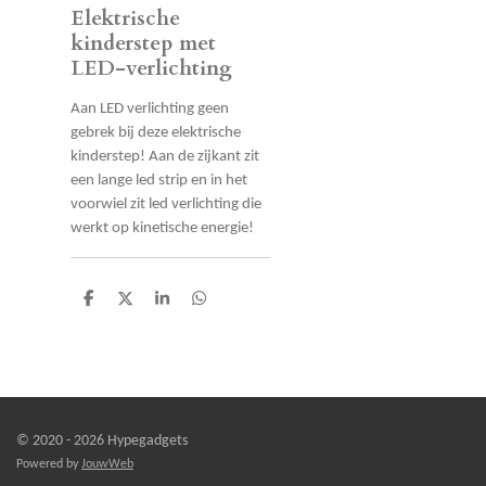
Elektrische
kinderstep met
LED-verlichting
Aan LED verlichting geen
gebrek bij deze elektrische
kinderstep! Aan de zijkant zit
een lange led strip en in het
voorwiel zit led verlichting die
werkt op kinetische energie!
D
D
S
D
e
e
h
e
l
e
a
l
e
l
r
e
n
e
n
© 2020 - 2026 Hypegadgets
Powered by
JouwWeb