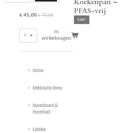
Koekenpan –
PFAS-vrij
€ 45,00
€ 79,00
Sale!
In
winkelwagen
Home
Elektrische Steps
Hoverboard &
Hoverkart
Fatbike