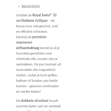
Beschrijving
Ontdek de
Royal Swiss® 32
cm Dubbele Grillpan
– dé
keuze voor wie gezond, snel
en efficiënt wil koken.
Dankzij de
premium
marmeren
antiaanbaklaag
bereid je al je
favoriete gerechten met
minimale olie, zonder dat ze
aanbakken. De pan bestaat uit
twee delen die magnetisch
sluiten, zodat je kunt grillen,
bakken of braden aan beide
kanten – gewoon omdraaien
en verder koken!
De
dubbele structuur
houdt
warmte beter vast en verdeelt