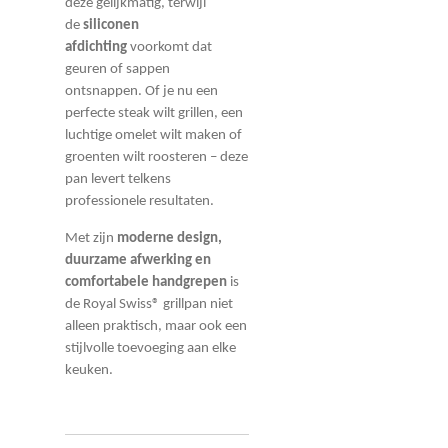
deze gelijkmatig, terwijl
de
siliconen
afdichting
voorkomt dat
geuren of sappen
ontsnappen. Of je nu een
perfecte steak wilt grillen, een
luchtige omelet wilt maken of
groenten wilt roosteren – deze
pan levert telkens
professionele resultaten.
Met zijn
moderne design,
duurzame afwerking en
comfortabele handgrepen
is
de Royal Swiss® grillpan niet
alleen praktisch, maar ook een
stijlvolle toevoeging aan elke
keuken.