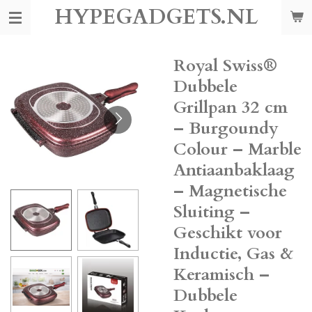
HYPEGADGETS.NL
Ga
direct
naar
de
Royal Swiss®
hoofdinhoud
Dubbele
Grillpan 32 cm
– Burgoundy
Colour – Marble
Antiaanbaklaag
– Magnetische
Sluiting –
Geschikt voor
Inductie, Gas &
Keramisch –
Dubbele