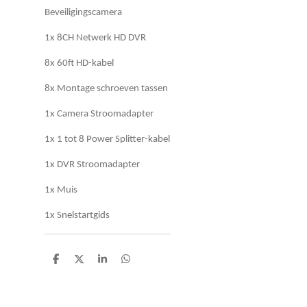
Beveiligingscamera
1x 8CH Netwerk HD DVR
8x 60ft HD-kabel
8x Montage schroeven tassen
1x Camera Stroomadapter
1x 1 tot 8 Power Splitter-kabel
1x DVR Stroomadapter
1x Muis
1x Snelstartgids
D
D
S
D
e
e
h
e
l
e
a
l
e
l
r
e
n
e
n