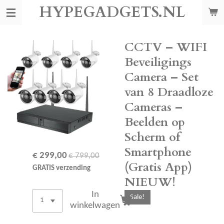
HYPEGADGETS.NL
Ga
direct
naar
de
CCTV – WIFI
hoofdinhoud
Beveiligings
Camera – Set
van 8 Draadloze
Cameras –
Beelden op
Scherm of
Smartphone
€ 299,00
€ 799,00
(Gratis App)
GRATIS verzending
NIEUW!
In
Sale!
winkelwagen