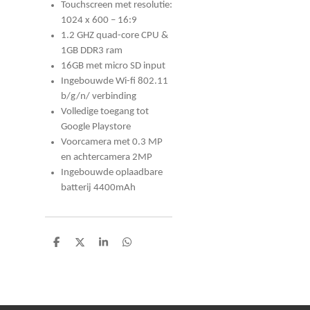
Touchscreen met resolutie:
1024 x 600 – 16:9
1.2 GHZ quad-core CPU &
1GB DDR3 ram
16GB met micro SD input
Ingebouwde Wi-fi 802.11
b/g/n/ verbinding
Volledige toegang tot
Google Playstore
Voorcamera met 0.3 MP
en achtercamera 2MP
Ingebouwde oplaadbare
batterij 4400mAh
D
D
S
D
e
e
h
e
l
e
a
l
e
l
r
e
n
e
n