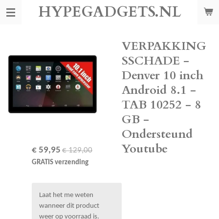
HYPEGADGETS.NL
Ga
direct
naar
de
VERPAKKING
hoofdinhoud
SSCHADE -
Denver 10 inch
Android 8.1 -
TAB 10252 - 8
GB -
Ondersteund
Youtube
€ 59,95
€ 129,00
GRATIS verzending
Laat het me weten
wanneer dit product
weer op voorraad is.